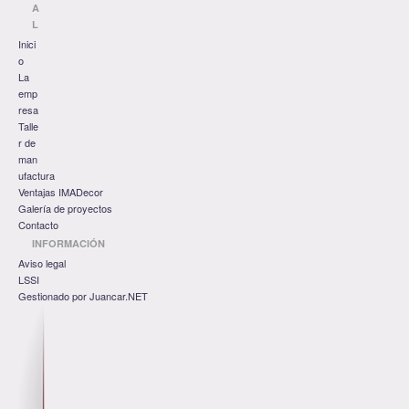
A
L
Inici
o
La
emp
resa
Talle
r de
man
ufactura
Ventajas IMADecor
Galería de proyectos
Contacto
INFORMACIÓN
Aviso legal
LSSI
Gestionado por Juancar.NET