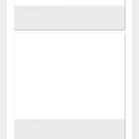
Mamparas de Ducha
Images: 4
Lucernarios