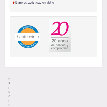
Barreras acústicas en vidrio
P
R
I
N
C
I
P