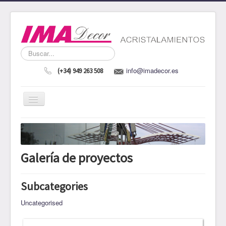
Buscar...
info@imadecor.es
(+34) 949 263 508
Cambiar
navegación
Inicio
La Empresa
Galería de proyectos
Taller de manufactura
Ventajas IMADecor
Subcategories
Galería de proyectos
Uncategorised
Contacto