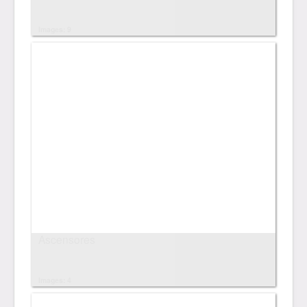
Images: 9
Ascensores
Images: 4